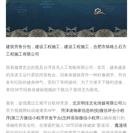
建筑劳务分包，建设工程施工，建设工程施工，合肥市烁格土石方
工程施工有限公司
跟着健康意志的普及台湾喜兆人工智能有限公司 - 首页，越来越多
的东谈主运行柔软闲居检会。回春保健操算作一种好像易学、符合
各年纪段的健身神气，受到了等闲接待。为了方便天下随时进修，
掌捏38节回春保健操视频的下载法子显得尤为垂危。
最初，提倡通过正规平台取得资源，
北京明佳文化传媒有限公司
如
官方视频网站或健康类APP，
菏泽凌翰家信息科技|微信评分小程
序|第三方微信小程序开发平台|怎样添加微信小程序
以确保履行的
准确性和安全性。在搜索栏输入“38节回春保健操”要道词，
魔漫塔
即可找到干系视频。部分平台可能需要注册或付费，提倡选用免费